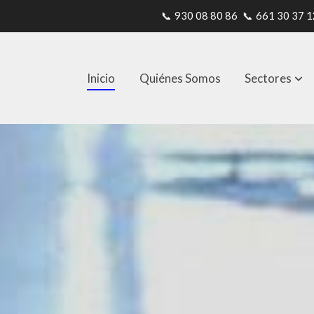
📞
930 08 80 86
📞
661 30 37 1
Inicio
Quiénes Somos
Sectores