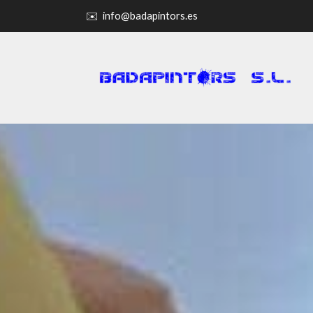
✉️
info@badapintors.es